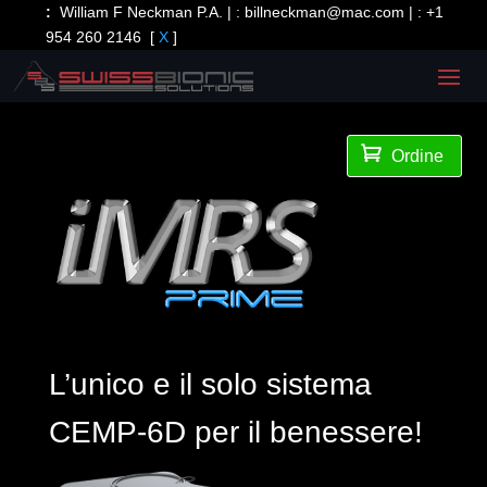
:
William F Neckman P.A. | :
billneckman@mac.com
| :
+1
954 260 2146
[
X
]

Ordine
L’unico e il solo sistema
CEMP-6D per il benessere!