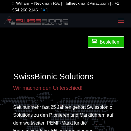
:
William F Neckman P.A. | :
billneckman@mac.com
| :
+1
954 260 2146
[
X
]

Bestellen
SwissBionic Solutions
Wir machen den Unterschied!
Seit nunmehr fast 25 Jahren gehört Swissbionic
Solutions zu den Pionieren und Marktführern auf
dem weltweiten PEMF-Markt für die
Heimanwendung. Mit unseren eigenen